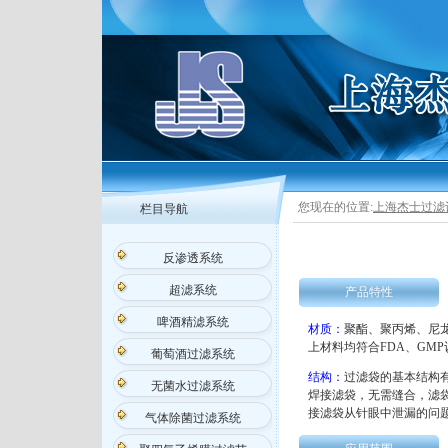
您现在的位置:
上海杰士过滤
栏目导航
反渗透系统
超滤系统
产品特性
啤酒精滤系统
材质：
聚酯、聚丙烯、尼龙
上材料均符合FDA、GM
葡萄酒过滤系统
结构：
过滤袋的基本结构
无菌水过滤系统
焊接滤袋，无需缝合，滤
接滤袋从针眼中泄漏的问
气体除菌过滤系统