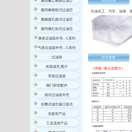
应用范围
聚四氟乙烯膜过滤芯
聚丙烯熔喷式过滤芯
石油化工、汽车、油漆、
聚砜微孔膜式过滤芯
聚丙烯打折式过滤芯
液体过滤器外壳—L系列
气体过滤器外壳—G系列
过滤袋
技术参数
布袋滤壳 图片
（详细--请点击图片）
管道过滤器
阀门和管配件
袋式过滤器外壳
折叠式滤芯接口形式
实验室产品
工业流体产品